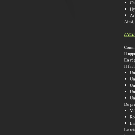
Ch
Hyp
Art
Ainsi,
L’EX
Comme 
Il app
En règ
Il fau
Un
Un
Un
Une
Un
De pri
Val
Ro
En
Le ret