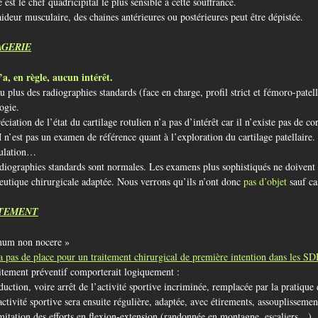
e est le chef quadricipital le plus sensible à cette souffrance.
ideur musculaire, des chaines antérieures ou postérieures peut être dépistée.
AGERIE
’a, en règle, aucun intérêt.
u plus des radiographies standards (face en charge, profil strict et fémoro-patel
ogie.
éciation de l’état du cartilage rotulien n’a pas d’intérêt car il n’existe pas de cor
n’est pas un examen de référence quant à l’exploration du cartilage patellaire.
culation…
diographies standards sont normales. Les examens plus sophistiqués ne doivent 
eutique chirurgicale adaptée. Nous verrons qu’ils n’ont donc
pas d’objet
sauf ca
TEMENT
mum non nocere »
 a
pas de place pour un traitement chirurgical
de
premi
è
re
intention dans les
SD
itement préventif comporterait logiquement :
duction, voire arrêt de l’activité sportive incriminée, remplacée par la pratiqu
activité sportive sera ensuite régulière, adaptée, avec étirements, assouplissemen
mitation des efforts en flexion-extension (randonnée en montagne, escaliers…)