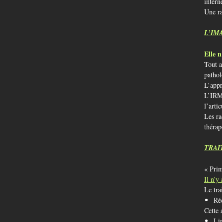
intern
Une ra
L’IM
Elle n
Tout a
pathol
L’appr
L’IRM 
l’arti
Les ra
thérap
TRAI
« Pri
Il n’y
Le tra
Ré
Cette 
Li