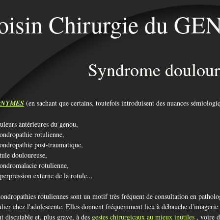
oisin Chirurgie du G
Syndrome doulour
ONYMES
(en sachant que certains, toutefois introduisent des nuances sé
uleurs antérieures du genou,
ondropathie rotulienne,
ondropathie post-traumatique,
tule douloureuse,
ondromalacie rotulienne,
erpression externe de la rotule...
ondropathies rotuliennes sont un motif très fréquent de consultation en pathol
ulier chez l'adolescente. Elles donnent fréquemment lieu à débauche d'imagerie 
t discutable et, plus grave, à des
gestes chirurgicaux au mieux inutiles
, voire 