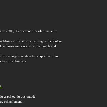
laire à 30°). Permettent d’écarter une autre
rélation entre état de ce cartilage et la douleur.
 L’arthro-scanner nécessite une ponction de
être envisagés que dans la perspective d’une
s très exceptionnels.
R
.
e du crawl ou du dos-crawlé.
ts, échauffement...