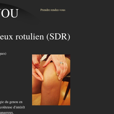
ENOU
Prendre rendez-vous
eux rotulien (SDR)
miologiques)
ogie du genou en
coûteuse d'intérêt
dangereux.