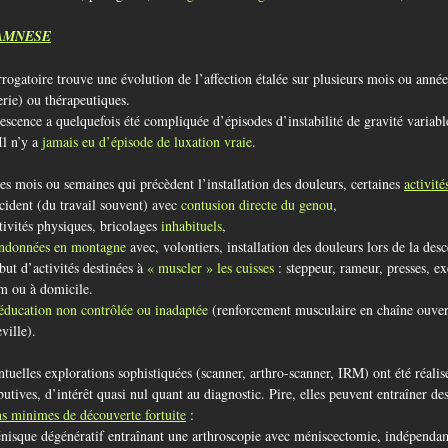
AMNESE
rrogatoire trouve une évolution de l’affection étalée sur plusieurs mois ou année
rie) ou thérapeutiques.
escence a quelquefois été compliquée d’épisodes d’instabilité de gravité variable,
 Il n’y a
jamais eu d’épisode de luxation vraie
.
es mois ou semaines qui précèdent l’installation des douleurs, certaines
activit
é
cident (du travail souvent) avec
contusion directe du genou
,
tivités physiques, bricolages
inhabituels
,
ndonnées en montagne
avec, volontiers, installation des douleurs lors de la desc
ut d’activités destinées à
« muscler » les cuisses
: steppeur, rameur, presses, ex
m ou à domicile.
éducation non contrôlée ou inadaptée
(renforcement musculaire en chaîne ouverte
ville).
tuelles explorations sophistiquées (scanner, arthro-scanner, IRM) ont été réalisé
butives, d’intérêt quasi nul quant au diagnostic. Pire, elles peuvent entraîner d
ns minimes de découverte fortuite
:
nisque dégénératif entraînant une arthroscopie avec méniscectomie, indépendam