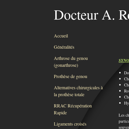
Docteur A. R
Accueil
Généralités
Arthrose du genou
SYN
(gonarthrose)
Do
Prothèse de genou
Ch
Ch
Alternatives chirurgicales à
Ro
la prothèse totale
Ch
Hyp
RRAC Récupération
Rapide
Les ch
partic
Ligaments croisés
souven