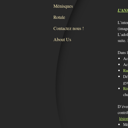
Ménisques
L’AN
Rotule
L’inte
Contactez nous !
(image
L’adol
About Us
suite.
Dans l
Ac
Ac
Ra
Déb
gy
Ré
che
D’éven
contri
lésio
Mé