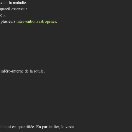
vant la maladie.
ppareil extenseur.
ge ».
s plusieurs
interventions iatrogènes
.
inféro-interne de la rotule,
ale
qui est quantifiée. En particulier, le vaste