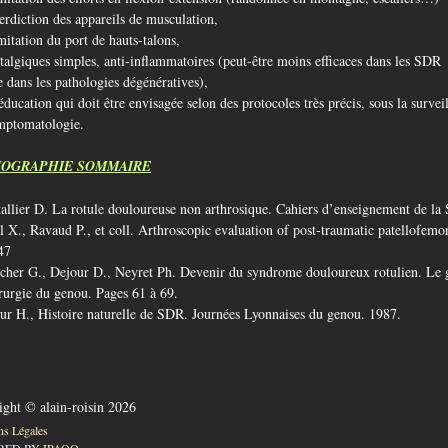
erdiction des appareils de musculation,
mitation du port de hauts-talons,
talgiques simples, anti-inflammatoires (peut-être moins efficaces dans les SDR
e dans les pathologies dégénératives),
ducation qui doit être envisagée selon des protocoles très précis, sous la surve
mptomatologie.
IOGRAPHIE SOMMAIRE
allier D. La rotule douloureuse non arthrosique. Cahiers d’enseignement de 
l X., Ravaud P., et coll. Arthroscopic evaluation of post-traumatic patellofem
47
cher G., Dejour D., Neyret Ph. Devenir du syndrome douloureux rotulien. Le g
rurgie du genou. Pages 61 à 69.
ur H., Histoire naturelle de SDR. Journées Lyonnaises du genou. 1987.
ght © alain-roisin
2026
ns Légales