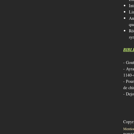
Int
Li
An
qu
Réé
sy
BIBL
- Gout
- Ayra
1140-
- Pour
de chi
- Dejo
Copyri
Mentio