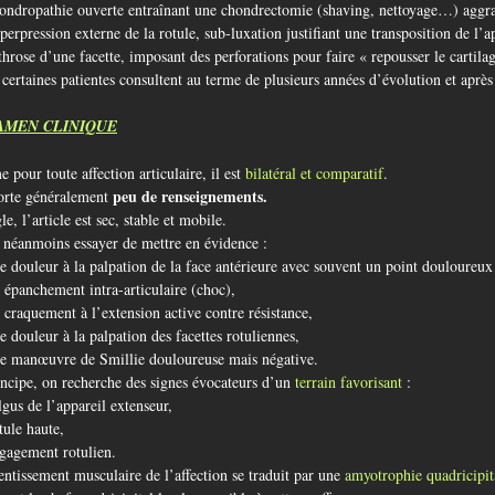
ondropathie ouverte entraînant une chondrectomie (shaving, nettoyage…) aggra
erpression externe de la rotule, sub-luxation justifiant une transposition de l’a
hrose d’une facette, imposant des perforations pour faire « repousser le cartila
 certaines patientes consultent au terme de plusieurs années d’évolution et aprè
AMEN CLINIQUE
pour toute affection articulaire, il est
bilatéral et comparatif
.
peu de renseignements.
orte généralement
le, l’article est sec, stable et mobile.
t néanmoins essayer de mettre en évidence :
e douleur à la palpation de la face antérieure avec souvent un point douloureux 
 épanchement intra-articulaire (choc),
 craquement à l’extension active contre résistance,
 douleur à la palpation des facettes rotuliennes,
e manœuvre de Smillie douloureuse mais négative.
ncipe, on recherche des signes évocateurs d’un
terrain favorisant
:
gus de l’appareil extenseur,
tule haute,
gagement rotulien.
entissement musculaire de l’affection se traduit par une
amyotrophie quadricipit