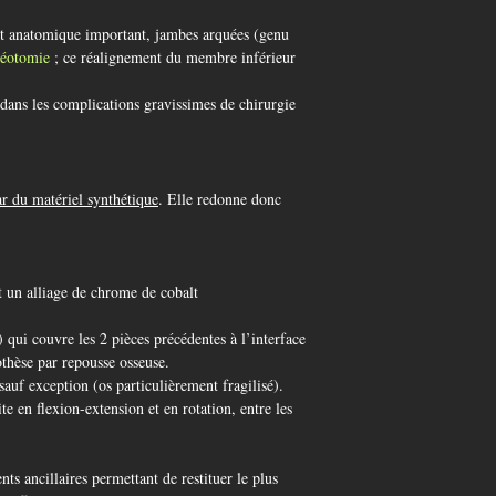
aut anatomique important, jambes arquées (genu
éotomie
; ce réalignement du membre inférieur
dans les complications gravissimes de chirurgie
par du matériel synthétique
. Elle redonne donc
 un alliage de chrome de cobalt
qui couvre les 2 pièces précédentes à l’interface
othèse par repousse osseuse.
sauf exception (os particulièrement fragilisé).
ite en flexion-extension et en rotation, entre les
nts ancillaires permettant de restituer le plus