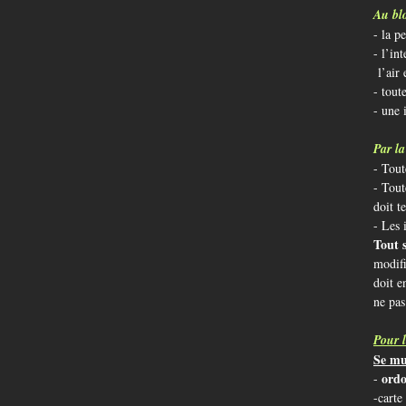
Au blo
- la p
- l’in
l’air 
- tout
- une 
Par la
- Tout
- Tout
doit t
- Les 
Tout s
modif
doit e
ne pas
Pour l
Se mu
ord
-
-carte