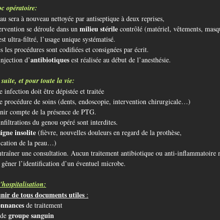
c opératoire:
eau sera à nouveau nettoyée par antiseptique à deux reprises,
milieu stérile
tervention se déroule dans un
contrôlé (matériel, vêtements, mas
est ultra-filtré, l’usage unique systématisé.
es les procédures sont codifiées et consignées par écrit.
antibiotiques
injection d’
est réalisée au début de l’anesthésie.
 suite, et pour toute la vie:
e infection doit être dépistée et traitée
e procédure de soins (dents, endoscopie, intervention chirurgicale…)
enir compte de la présence de PTG.
infiltrations du genou opéré sont interdites.
igne insolite
(fièvre, nouvelles douleurs en regard de la prothèse,
ication de la peau…)
ntraîner une consultation. Aucun traitement antibiotique ou anti-inflammatoire ne 
 gêner l’identification d’un éventuel microbe.
'hospitalisation:
nir de tous documents utiles
:
onnances
de traitement
groupe sanguin
 de