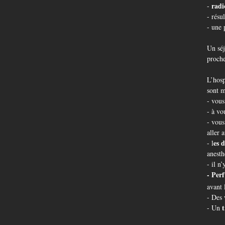
radi
-
- résu
- une 
Un séj
proche
L’hosp
sont m
- vous
- à vo
- vous
aller 
es
d
- l
anesth
- il n
-
Perf
avant 
- Des
t
- Un