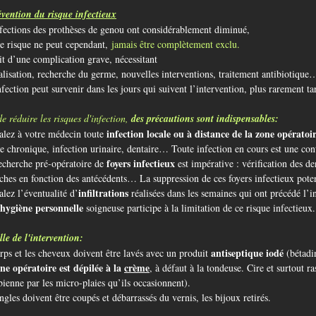
vention du risque infectieux
fections des prothèses de genou ont considérablement diminué,
e risque ne peut cependant,
jamais être complètement exclu.
git d’une complication grave, nécessitant
alisation, recherche du germe, nouvelles interventions, traitement antibiotique
fection peut survenir dans les jours qui suivent l’intervention, plus rarement ta
de réduire les risques d'infection,
des précautions sont indispensables:
infection locale ou à distance de la zone opératoi
alez à votre médecin toute
te chronique, infection urinaire, dentaire… Toute infection en cours est une cont
foyers infectieux
echerche pré-opératoire de
est impérative : vérification des d
ches en fonction des antécédents… La suppression de ces foyers infectieux poten
infiltrations
alez l’éventualité d’
réalisées dans les semaines qui ont précédé l’i
hygiène
personnelle
soigneuse participe à la limitation de ce risque infectieux.
lle de l'intervention:
antiseptique iodé
rps et les cheveux doivent être lavés avec un produit
(bétadi
ne opératoire est dépilée à la
crème
, à défaut à la tondeuse. Cire et surtout ra
ienne par les micro-plaies qu’ils occasionnent).
ongles doivent être coupés et débarrassés du vernis, les bijoux retirés.