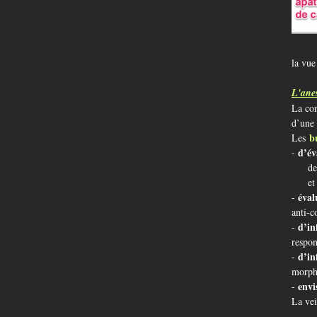
la vue
L'anes
La con
d’une 
b
Les
d’év
-
des ri
et des
éval
-
anti-c
d’in
-
respon
d’in
-
morphi
envi
-
La vei