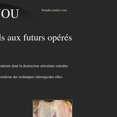
ENOU
Prendre rendez-vous
ls aux futurs opérés
tients dont la destruction articulaire entraîne
orations des techniques chirurgicales elles-
olore,
 vie courante.