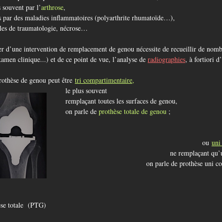
s souvent par l’
arthrose
,
s par des maladies inflammatoires (polyarthrite rhumatoïde…),
les de traumatologie, nécrose…
r d’une intervention de remplacement de genou nécessite de recueillir de nomb
xamen clinique...) et de ce point de vue, l’analyse de
radiographies
, à fortiori 
othèse de genou peut être
tri compartimentaire
,
le plus souvent
remplaçant toutes les surfaces de genou,
on parle de
prothèse totale de genou
;
ou
uni
ne remplaçant qu’u
on parle de prothèse uni co
othèse totale (PTG) Prothèse uni c