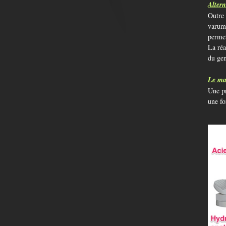
Altern
Outre 
varum)
permet
La réa
du ge
Le mat
Une p
une fo