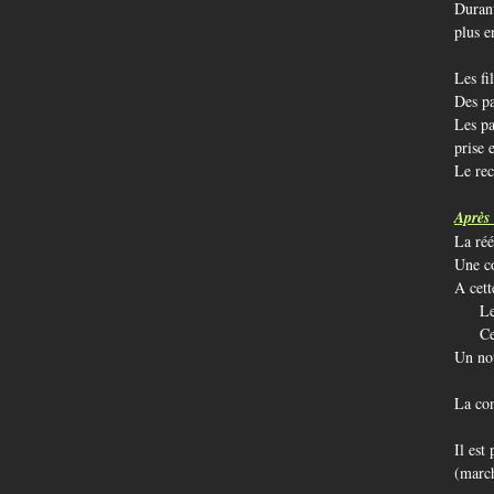
Durant
plus e
Les fi
Des pa
Les pa
prise 
Le rec
Après 
La réé
Une co
A cett
Le ge
Cet ét
Un nou
La con
Il est
(march