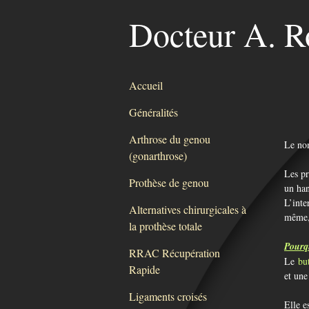
Docteur A. R
Accueil
Généralités
Arthrose du genou
Le nom
(gonarthrose)
Les pr
Prothèse de genou
un han
L’inte
Alternatives chirurgicales à
même, 
la prothèse totale
Pourq
RRAC Récupération
Le
but
Rapide
et u
Ligaments croisés
Elle e