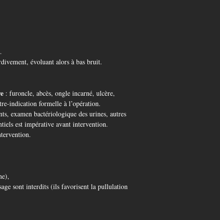
…
rdivement, évoluant alors à bas bruit.
re
: furoncle, abcès, ongle incarné, ulcère,
re-indication formelle à l’opération.
ents, examen bactériologique des urines, autres
tiels est impérative avant intervention.
ntervention.
ne),
sage sont interdits (ils favorisent la pullulation