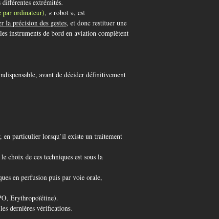
s différentes extrémités.
 par ordinateur)
, « robot », est
 la précision des gestes
, et donc restituer une
es instruments de bord en aviation complètent
indispensable, avant de décider définitivement
er, en particulier lorsqu’il existe un traitement
 le choix de ces techniques est sous la
iques en perfusion puis par voie orale,
PO, Erythropoïétine).
es dernières vérifications.