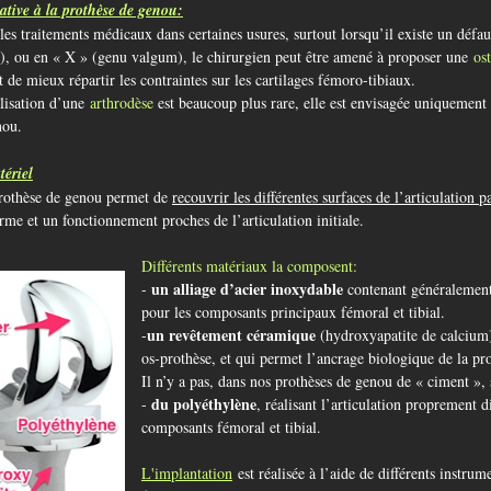
ative à la prothèse de genou:
les traitements médicaux dans certaines usures, surtout lorsqu’il existe un déf
, ou en « X » (genu valgum), le chirurgien peut être amené à proposer une
ost
 de mieux répartir les contraintes sur les cartilages fémoro-tibiaux.
lisation d’une
arthrodèse
est beaucoup plus rare, elle est envisagée uniquement 
nou.
ériel
rothèse de genou permet de
recouvrir les différentes surfaces de l’articulation 
rme et un fonctionnement proches de l’articulation initiale.
Différents matériaux la composent:
un
alliage d’acier inoxydable
-
contenant généralement
pour les composants principaux fémoral et tibial.
un revêtement céramique
-
(hydroxyapatite de calcium) 
os-prothèse, et qui permet l’ancrage biologique de la pr
Il n’y a pas, dans nos prothèses de genou de « ciment », 
du polyéthylène
-
, réalisant l’articulation proprement d
composants fémoral et tibial.
L'implantation
est réalisée à l’aide de différents instrume