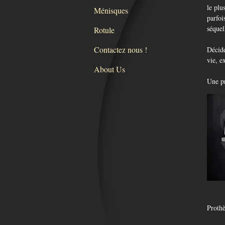
le plu
Ménisques
parfoi
séquel
Rotule
Contactez nous !
Décide
vie, e
About Us
Une pr
Pr