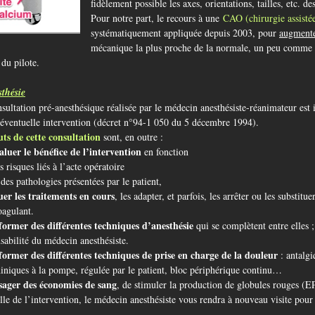
fidèlement possible les axes, orientations, tailles, etc. de
Pour notre part, le recours à une
CAO (chirurgie assistée
systématiquement appliquée depuis 2003, pour
augmenter
mécanique la plus proche de la normale, un peu comme l
 du pilote.
thésie
sultation pré-anesthésique réalisée par le médecin anesthésiste-réanimateur est 
éventuelle intervention (décret n°94-1 050 du 5 décembre 1994).
uts de cette consultation
sont, en outre :
aluer le bénéfice de l’intervention
en fonction
sques liés à l’acte opératoire
 pathologies présentées par le patient,
uer les traitements en cours
, les adapter, et parfois, les arrêter ou les substitu
oagulant.
former des différentes techniques d’anesthésie
qui se complètent entre elles ;
sabilité du médecin anesthésiste.
former des différentes techniques de prise en charge de la douleur
: antalg
niques à la pompe, régulée par le patient, bloc périphérique continu…
sager des économies de sang
, de stimuler la production de globules rouges (E
lle de l’intervention, le médecin anesthésiste vous rendra à nouveau visite pour l