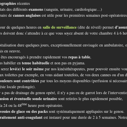
ographies
récentes
examens
ltats des différents
(sanguin, urinaire, cardiologique…)
cannes anglaises
paire de
est utile pour les premières semaines post-opératoires
salle de surveillance
d’assur
our de quelques heures en
(dite de réveil) permet
s doivent donc s’attendre à ce que vous soyez absent de votre chambre 4 à 6 he
italisation dure quelques jours, exceptionnellement envisagée en ambulatoire, 
is en oeuvre.
repas à table
 êtes encouragés à prendre rapidement vos
,
tenue habituelle
us habiller en
et non pas en pyjama.
levé(e) le soir même
 serez
par nos kinésithérapeutes, pour pouvoir ensuite v
aux toilettes par exemple, en vous aidant toutefois, de vos deux cannes ou d'un 
ouleurs sont contrôlées
par tous les moyens disponibles (perfusion si nécessai
ésie locale prolongée).
’y a pas de draina ge du genou opéré, il n'y a pas eu de garrot lors de l'interventi
usion
et éventuelle sonde urinaire
sont retirées le plus rapidement possible,
ème
la 24 ou la 48
heure post-opératoire.
vessies de glace ou des packs
sont systématiquement appliquées sur le genou.
raitement anti-coagulant
est instauré pour une durée de 2 à 5 semaines. Notre