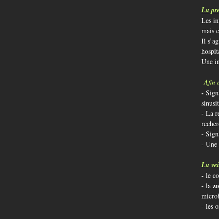
La pré
Les in
mais c
Il s’a
hospit
Une in
Afin 
-
Sign
sinusi
- La r
recher
- Sign
- Une
La vei
-
le co
zo
- la
microb
- les 