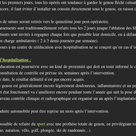
 les premiers jours, tous les opérés ont tendance à garder le genou fléchi (situat
ncore, il faut éviter d’installer un coussin directement sous le genou, en raison
ls de suture seront retirés vers le quinzième jour post-opératoire.
nsements sont traditionnellement refaits tous les 2 jours jusque l'ablation des fil
tients sont invités à regagner chaque fois que possible leur domicile, ou à défau
en charge ambulatoire ( 2 à 3 demi-journées par semaine).
ours à un centre de rééducation avec hospitalisation ne se conçoit qu’en cas d’is
l’hospitalisation :
ducation est poursuivie avec un kiné de proximité qui doit en tenir informé le 
nsultation de contrôle est prévue six semaines après l’intervention.
e date, le résultat définitif n’est pas encore acquis.
nou est généralement encore légèrement douloureux, inflammatoire et un pe
at fonctionnel va s’améliorer encore pendant toute l’année qui suit la pose de
veau contrôle clinique et radiographique est organisé un an après l’implantatio
duite automobile peut être reprise un mois après l’intervention.
 possible de refaire du
sport
avec une prothèse totale de genou, en privilégiant to
e, natation, vélo, golf, plongée, ski de randonnée...).