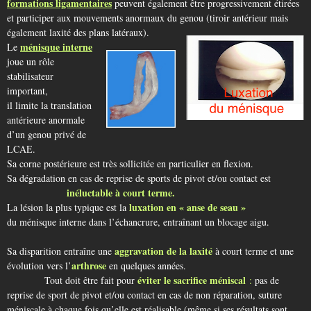
formations ligamentaires
peuvent également être progressivement étirées
et participer aux mouvements anormaux du genou (tiroir antérieur mais
également laxité des plans latéraux).
ménisque interne
Le
joue un rôle
stabilisateur
important,
il limite la translation
antérieure anormale
d’un genou privé de
LCAE.
Sa corne postérieure est très sollicitée en particulier en flexion.
Sa dégradation en cas de reprise de sports de pivot et/ou contact est
inéluctable à court terme.
luxation en « anse de seau »
La lésion la plus typique est la
du ménisque interne dans l’échancrure, entraînant un blocage aigu.
aggravation de la laxité
Sa disparition entraîne une
à court terme et une
arthrose
évolution vers l’
en quelques années.
éviter le sacrifice méniscal
Tout doit être fait pour
:
pas de
reprise de sport de pivot et/ou contact en cas de non réparation, suture
méniscale à chaque fois qu’elle est réalisable (même si ses résultats sont