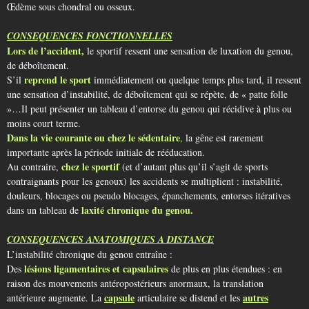
Œdème sous chondral ou osseux.
CONSEQUENCES FONCTIONNELLES
Lors de l’accident,
le sportif ressent une sensation de luxation du genou,
de déboîtement.
reprend le sport
S’il
immédiatement ou quelque temps plus tard, il ressent
une sensation d’instabilité, de déboîtement qui se répète, de « patte folle
»…Il peut présenter un tableau d’entorse du genou qui récidive à plus ou
moins court terme.
Dans la vie courante ou chez le sédentaire
,
la gêne est rarement
importante après la période initiale de rééducation.
chez le sportif
Au contraire,
(et d’autant plus qu’il s’agit de sports
contraignants pour les genoux) les accidents se multiplient : instabilité,
douleurs, blocages ou pseudo blocages, épanchements, entorses itératives
laxité chronique du genou.
dans un tableau de
CONSEQUENCES ANATOMIQUES A DISTANCE
L’instabilité chronique du genou entraîne :
lésions ligamentaires et capsulaires
Des
de plus en plus étendues : en
raison des mouvements antéropostérieurs anormaux, la translation
capsule
autres
antérieure augmente. La
articulaire se distend et les