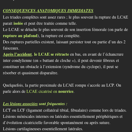
CONSEQUENCES ANATOMIQUES IMMEDIATES
Les triades complètes sont assez rares ; le plus souvent la rupture du LCAE
isolée
parait
et peut être traitée comme telle.
Le LCAE se détache le plus souvent de son insertion fémorale (on parle de
rupture
au plafond
), la rupture est complète.
Des ruptures partielles existent, laissant persister tout ou partie d’un des 2
faisceaux.
Après l’accident
le LCAE se rétracte
,
en bas, en avant de l’échancrure
inter condylienne (en « battant de cloche »), il peut devenir fibreux et
constituer un obstacle à l’extension (syndrome du cyclope), il peut se
résorber et quasiment disparaître.
Quelquefois, la partie proximale du LCAE rompu s’accole au LCP. On
nourrice
parle alors de
LCAE cicatrisé en
.
Les lésions associées
sont fréquentes :
LCT ou LCF (ligament collatéral tibial, fibualaire) comme lors de triades.
Lésions méniscales internes ou latérales essentiellement périphériques et
d’évolution cicatricielle favorable spontanément ou après suture.
Lésions cartilagineuses essentiellement latérales.